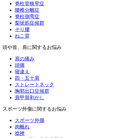
脊柱管狭窄症
腰椎分離症
脊柱側弯症
梨状筋症候群
そり腰
ねこ背
頭や首、肩に関するお悩み
肩の痛み
頭痛
寝違え
四・五十肩
ストレートネック
胸郭出口症候群
肩甲骨剥がし
スポーツ外傷に関するお悩み
スポーツ外傷
肉離れ
捻挫