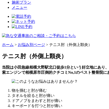
施術プラン
メニュー
ホーム
>
お悩み別ページ
>
テニス肘（外側上顆炎）
テニス肘（外側上顆炎）
当院は小田急線相模大野駅北口徒歩1分という好立地にあり
索エンジンで相模原市圧倒的クチコミNo,1のベスト整骨院
物を掴むと肘が痛む
タオルを絞ると肘が痛い
ドアノブをまわすと肘が痛い
キーボードを打つと肘が痛い