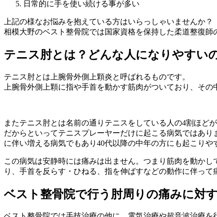
日常的に手を使い続ける事が多い
上記の様なお悩みを抱えている方はいらっしゃいませんか？
相模大野のベスト整骨院では国家資格を保持した柔道整復師
テニス肘とは？どんな人になりやすい
テニス肘とは上腕骨外側上顆炎と呼ばれるものです。
上腕骨外側上顆に指や手首を動かす筋肉がついており、その
またテニス肘とは名前の通りテニスをしている人の4割ほど
だからといってテニスプレーヤーだけに起こる病気ではあり
に伴い増える病気でもあり40代以降の中年の方にも起こりや
この病気は安静時には痛みは出ません。つまり筋肉を動かし
り、手首を反らす・ひねる、指を伸ばすなどの動作に伴って
ベスト整骨院で行う肘周りの痛みに対
ベスト整骨院では手技治療の他に、電気治療や超音波治療を