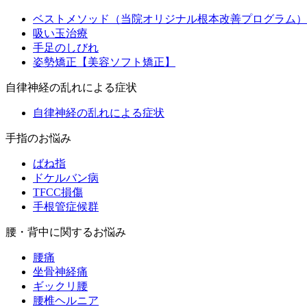
ベストメソッド（当院オリジナル根本改善プログラム）
吸い玉治療
手足のしびれ
姿勢矯正【美容ソフト矯正】
自律神経の乱れによる症状
自律神経の乱れによる症状
手指のお悩み
ばね指
ドケルバン病
TFCC損傷
手根管症候群
腰・背中に関するお悩み
腰痛
坐骨神経痛
ギックリ腰
腰椎ヘルニア