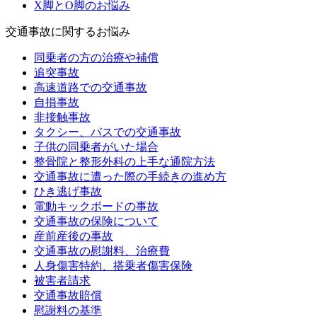
X脚とO脚のお悩み
交通事故に関するお悩み
同乗者の方の治療や補償
追突事故
高速道路での交通事故
自損事故
非接触事故
タクシー、バスでの交通事故
子供の同乗者がいた場合
整骨院と整形外科の上手な通院方法
交通事故に遭った際の手続きの進め方
ひき逃げ事故
電動キックボードの事故
交通事故の保険について
産前産後の事故
交通事故の慰謝料、治療費
人身傷害特約、搭乗者傷害保険
被害者請求
交通事故賠償
慰謝料の基準