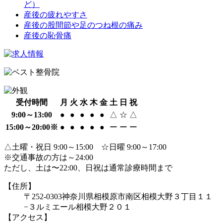
ど）
産後の疲れやすさ
産後の股間節や足のつね根の痛み
産後の恥骨痛
受付時間
月
火
水
木
金
土
日
祝
9:00～13:00
●
●
●
●
●
△
☆
△
15:00～20:00※
●
●
●
●
●
ー
ー
ー
△土曜・祝日 9:00～15:00 ☆日曜 9:00～17:00
※交通事故の方は～24:00
ただし、土は〜22:00、日祝は通常診療時間まで
【住所】
〒252-0303
神奈川県相模原市南区相模大野３丁目１１
−３
ルミエール相模大野２０１
【アクセス】