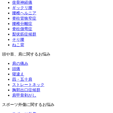
坐骨神経痛
ギックリ腰
腰椎ヘルニア
脊柱管狭窄症
腰椎分離症
脊柱側弯症
梨状筋症候群
そり腰
ねこ背
頭や首、肩に関するお悩み
肩の痛み
頭痛
寝違え
四・五十肩
ストレートネック
胸郭出口症候群
肩甲骨剥がし
スポーツ外傷に関するお悩み