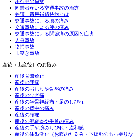
歩行中の事故
同乗者がいる交通事故の治療
弁護士費用補償特約とは
交通事故による腰の痛み
交通事故による膝の痛み
交通事故による関節痛の原因と症状
人身事故
物損事故
玉突き事故
産後（出産後）のお悩み
産後骨盤矯正
産後の腰痛
産後のおしりや骨盤の痛み
産後のひざ痛
産後の坐骨神経痛・足のしびれ
産後の背中の痛み
産後の頭痛
産後の腱鞘炎や手首の痛み
産後の手や腕のしびれ・違和感
産後の体型変化（お腹のたるみ・下腹部の出っ張りな