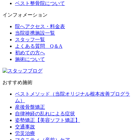
ベスト整骨院について
インフォメーション
院へアクセス・料金表
当院提携施設一覧
スタッフ一覧
よくある質問 Q＆A
初めての方へ
施術について
おすすめ施術
ベストメソッド（当院オリジナル根本改善プログラ
ム）
産後骨盤矯正
自律神経の乱れによる症状
姿勢矯正【美容ソフト矯正】
交通事故
労災治療
マタニティ（産前）ケア