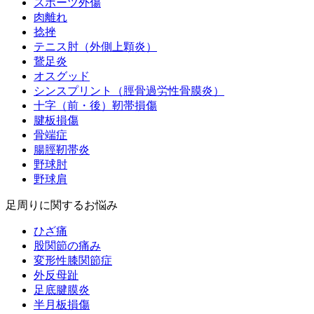
スポーツ外傷
肉離れ
捻挫
テニス肘（外側上顆炎）
鵞足炎
オスグッド
シンスプリント（脛骨過労性骨膜炎）
十字（前・後）靭帯損傷
腱板損傷
骨端症
腸脛靭帯炎
野球肘
野球肩
足周りに関するお悩み
ひざ痛
股関節の痛み
変形性膝関節症
外反母趾
足底腱膜炎
半月板損傷