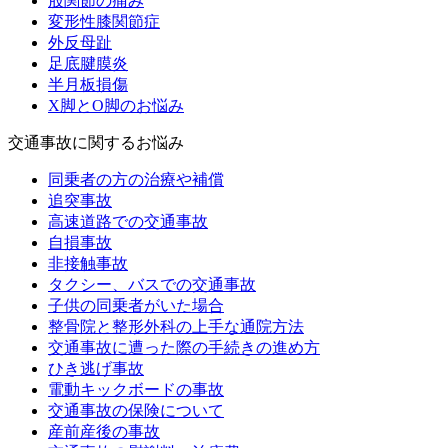
股関節の痛み
変形性膝関節症
外反母趾
足底腱膜炎
半月板損傷
X脚とO脚のお悩み
交通事故に関するお悩み
同乗者の方の治療や補償
追突事故
高速道路での交通事故
自損事故
非接触事故
タクシー、バスでの交通事故
子供の同乗者がいた場合
整骨院と整形外科の上手な通院方法
交通事故に遭った際の手続きの進め方
ひき逃げ事故
電動キックボードの事故
交通事故の保険について
産前産後の事故