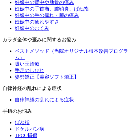
妊娠中の背中や肋骨の痛み
妊娠中の手首痛、腱鞘炎、ばね指
妊娠中の手の痺れ・腕の痛み
妊娠中の疲れやすさ
妊娠中のむくみ
カラダ全体や歪みに関するお悩み
ベストメソッド（当院オリジナル根本改善プログラ
ム）
吸い玉治療
手足のしびれ
姿勢矯正【美容ソフト矯正】
自律神経の乱れによる症状
自律神経の乱れによる症状
手指のお悩み
ばね指
ドケルバン病
TFCC損傷