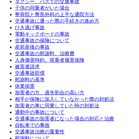
タクシー、バスでの交通事故
子供の同乗者がいた場合
整骨院と整形外科の上手な通院方法
交通事故に遭った際の手続きの進め方
ひき逃げ事故
電動キックボードの事故
交通事故の保険について
産前産後の事故
交通事故の慰謝料、治療費
人身傷害特約、搭乗者傷害保険
被害者請求
交通事故賠償
慰謝料の基準
休業損害
加害者の方、過失割合の高い方
相手が保険に加入していなかった際の対処法
加害者の車に同乗していた時の対処法
通勤中の事故について
交通事故の加害者になった場合の対応と治療
自転車での事故
交通事故治療の重要性
慰謝料について