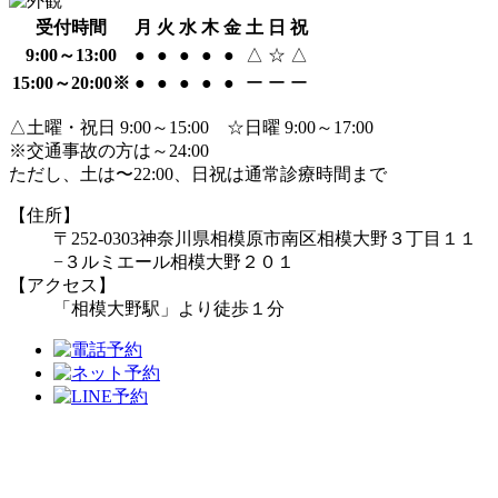
受付時間
月
火
水
木
金
土
日
祝
9:00～13:00
●
●
●
●
●
△
☆
△
15:00～20:00※
●
●
●
●
●
ー
ー
ー
△土曜・祝日 9:00～15:00 ☆日曜 9:00～17:00
※交通事故の方は～24:00
ただし、土は〜22:00、日祝は通常診療時間まで
【住所】
〒252-0303
神奈川県相模原市南区相模大野３丁目１１
−３
ルミエール相模大野２０１
【アクセス】
「相模大野駅」より徒歩１分