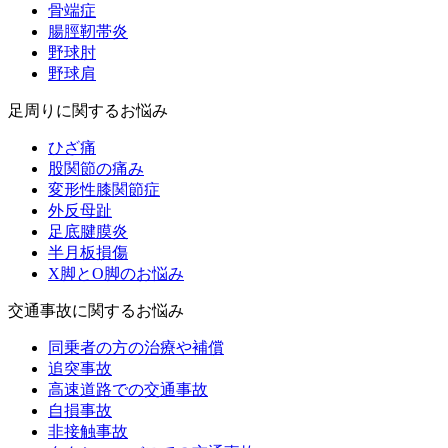
骨端症
腸脛靭帯炎
野球肘
野球肩
足周りに関するお悩み
ひざ痛
股関節の痛み
変形性膝関節症
外反母趾
足底腱膜炎
半月板損傷
X脚とO脚のお悩み
交通事故に関するお悩み
同乗者の方の治療や補償
追突事故
高速道路での交通事故
自損事故
非接触事故