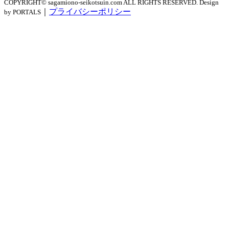
COPYRIGHT© sagamiono-seikotsuin.com ALL RIGHTS RESERVED. Design
｜
プライバシーポリシー
by PORTALS