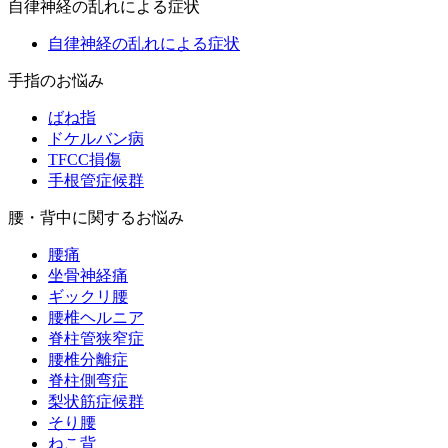
自律神経の乱れによる症状
自律神経の乱れによる症状
手指のお悩み
ばね指
ドケルバン病
TFCC損傷
手根管症候群
腰・背中に関するお悩み
腰痛
坐骨神経痛
ギックリ腰
腰椎ヘルニア
脊柱管狭窄症
腰椎分離症
脊柱側弯症
梨状筋症候群
そり腰
ねこ背