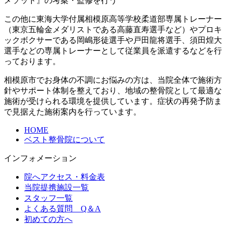
メソッド』の考案・監修を行う
この他に東海大学付属相模原高等学校柔道部専属トレーナー
（東京五輪金メダリストである高藤直寿選手など）やプロキ
ックボクサーである岡嶋形徒選手や戸田龍将選手、須田煌大
選手などの専属トレーナーとして従業員を派遣するなどを行
っております。
相模原市でお身体の不調にお悩みの方は、当院全体で施術方
針やサポート体制を整えており、地域の整骨院として最適な
施術が受けられる環境を提供しています。症状の再発予防ま
で見据えた施術案内を行っています。
HOME
ベスト整骨院について
インフォメーション
院へアクセス・料金表
当院提携施設一覧
スタッフ一覧
よくある質問 Q＆A
初めての方へ