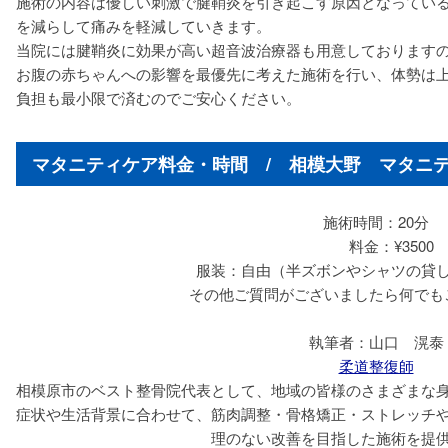
施術の内容は優しい刺激で腱鞘炎を引き起こす原因となってい
を減らして痛みを軽減していきます。
当院には腱鞘炎に効果が高い超音波治療器も用意しております
お腹の赤ちゃんへの影響を最優先に考えた施術を行い、体勢は
負担も最小限で済むのでご安心ください。
マタニティケア料金・時間 / 相模大野 マタニテ
施術時間：20分
料金：¥3500
服装：自由（半ズボンやシャツの貸し
その他ご質問がございましたら何でも
執筆者：山口 滉泰
柔道整復師
相模原市のベスト整骨院代表として、地域の皆様のさまざまな
症状や生活背景に合わせて、筋肉調整・骨格矯正・ストレッチ
理のない改善を目指した施術を提