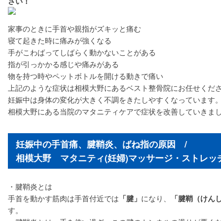
さい！
家事のときに手首や親指がズキッと痛む
寝て起きた時に痛みが強くなる
手がこわばってしばらく動かないことがある
指が引っかかる感じや痛みがある
物を持つ時やペットボトルを開ける動きで痛い
上記のような症状は相模大野にあるベスト整骨院にお任せくだ
妊娠中は身体の変化が大きく不調をきたしやすくなっています
相模大野にある当院のマタニティケアで症状を改善していきま
妊娠中の手首痛、腱鞘炎、ばね指の原因 /
相模大野 マタニティ(妊婦)マッサージ・ストレッ
・腱鞘炎とは
手首を動かす筋肉は手首付近では
「腱」
になり、
「腱鞘（けん
す。