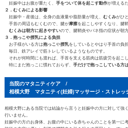
妊娠中はお腹が重たく、
手をついて体を起こす動作
が増える
２．むくみによる影響
妊娠中・産後は、全身の血液量や脂肪量が増え、
むくみ
がひ
手首の周辺もむくむので、腱が
摩擦
を起こしやすくなり、腱
むくみは朝方に起きやすい
ので、腱鞘炎やバネ指の症状が朝
３．抱っこや授乳による負担
お子様がいる方は
抱っこ
や
授乳
をしているとやはり手首の負
毎日、鉄アレイで筋トレしているようなものです。
それが何時間にも渡れば、手首を支える筋肉は筋疲労を起こし
特にまだ抱っこに慣れておらず、
手だけで抱っこしている方
当院のマタニティケア /
相模大野 マタニティ(妊婦)マッサージ・ストレッ
相模大野にある当院では結論から言うと妊娠中の方に対して強
行いません。
妊娠中の方のお身体、お腹の中にいる赤ちゃんのことを第一に