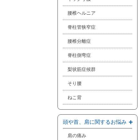
腰椎ヘルニア
脊柱管狭窄症
腰椎分離症
脊柱側弯症
梨状筋症候群
そり腰
ねこ背
頭や首、肩に関するお悩み
肩の痛み