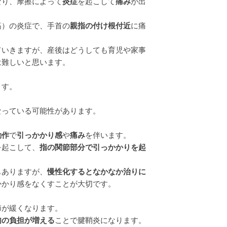
り、摩擦によって
炎症
を起こして
痛み
が出
筋）の炎症で、手首の
親指の付け根付近
に痛
ていきますが、産後はどうしても育児や家事
は難しいと思います。
ます。
なっている可能性があります。
動作
で
引っかかり感
や
痛み
を伴います。
を起こして、
指の関節部分で引っかかりを起
もありますが、
慢性化するとなかなか治りに
かかり感をなくすことが大切です。
節が緩くなります。
肉の負担が増える
ことで腱鞘炎になります。