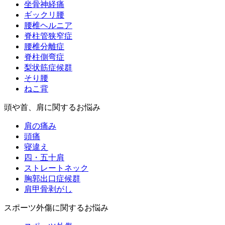
坐骨神経痛
ギックリ腰
腰椎ヘルニア
脊柱管狭窄症
腰椎分離症
脊柱側弯症
梨状筋症候群
そり腰
ねこ背
頭や首、肩に関するお悩み
肩の痛み
頭痛
寝違え
四・五十肩
ストレートネック
胸郭出口症候群
肩甲骨剥がし
スポーツ外傷に関するお悩み