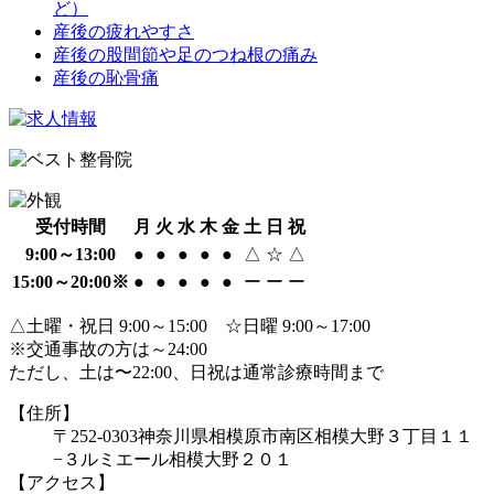
ど）
産後の疲れやすさ
産後の股間節や足のつね根の痛み
産後の恥骨痛
受付時間
月
火
水
木
金
土
日
祝
9:00～13:00
●
●
●
●
●
△
☆
△
15:00～20:00※
●
●
●
●
●
ー
ー
ー
△土曜・祝日 9:00～15:00 ☆日曜 9:00～17:00
※交通事故の方は～24:00
ただし、土は〜22:00、日祝は通常診療時間まで
【住所】
〒252-0303
神奈川県相模原市南区相模大野３丁目１１
−３
ルミエール相模大野２０１
【アクセス】