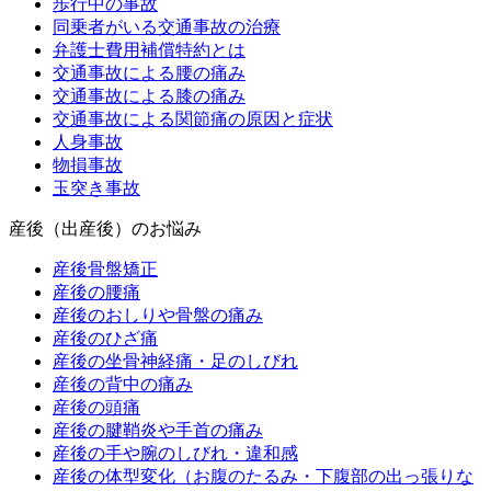
歩行中の事故
同乗者がいる交通事故の治療
弁護士費用補償特約とは
交通事故による腰の痛み
交通事故による膝の痛み
交通事故による関節痛の原因と症状
人身事故
物損事故
玉突き事故
産後（出産後）のお悩み
産後骨盤矯正
産後の腰痛
産後のおしりや骨盤の痛み
産後のひざ痛
産後の坐骨神経痛・足のしびれ
産後の背中の痛み
産後の頭痛
産後の腱鞘炎や手首の痛み
産後の手や腕のしびれ・違和感
産後の体型変化（お腹のたるみ・下腹部の出っ張りな