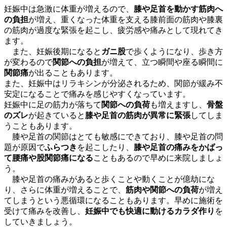
妊娠中は急激に体重が増えるので、
膝や足首を動かす筋肉へ
の負担
が増え、重くなった体重を支える膝前面の筋肉や膝裏
の筋肉が過度な緊張を起こし、疲労感や痛みとして現れてき
ます。
また、妊娠後期になると
ガニ股
で歩くようになり、歩き方
が変わるので
関節への負担
が増えて、立つ瞬間や座る瞬間に
関節痛
が出ることもあります。
また、妊娠中はリラキシンが分泌されるため、関節が緩み不
安定になることで痛みを感じやすくなっています。
妊娠中に足の筋力が落ちて
関節への負荷
も増えますし、
骨盤
のズレ
が起きていると
膝や足首の筋肉が異常に緊張
してしま
うこともあります。
膝や足首の関節はとても敏感にできており、膝や足首の問
題が原因で
ふらつき
を起こしたり、
膝や足首の痛みをかばっ
て腰痛や股関節痛になる
こともあるので早めに来院しましょ
う。
膝や足首の痛みがあると歩くことや動くことが億劫にな
り、さらに体重が増えることで、
筋肉や関節への負荷
が増え
てしまうという悪循環になることもあります。早めに施術を
受けて痛みを改善し、
妊娠中でも快適に動けるカラダ作り
を
していきましょう。