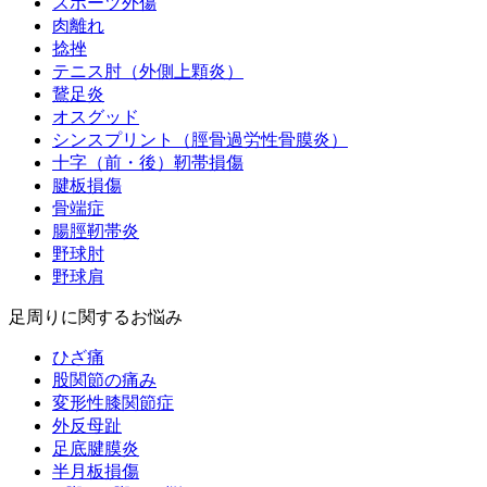
スポーツ外傷
肉離れ
捻挫
テニス肘（外側上顆炎）
鵞足炎
オスグッド
シンスプリント（脛骨過労性骨膜炎）
十字（前・後）靭帯損傷
腱板損傷
骨端症
腸脛靭帯炎
野球肘
野球肩
足周りに関するお悩み
ひざ痛
股関節の痛み
変形性膝関節症
外反母趾
足底腱膜炎
半月板損傷