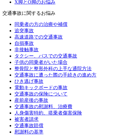
X脚とO脚のお悩み
交通事故に関するお悩み
同乗者の方の治療や補償
追突事故
高速道路での交通事故
自損事故
非接触事故
タクシー、バスでの交通事故
子供の同乗者がいた場合
整骨院と整形外科の上手な通院方法
交通事故に遭った際の手続きの進め方
ひき逃げ事故
電動キックボードの事故
交通事故の保険について
産前産後の事故
交通事故の慰謝料、治療費
人身傷害特約、搭乗者傷害保険
被害者請求
交通事故賠償
慰謝料の基準