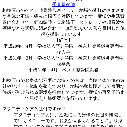
柔道整復師
相模原市のベスト整骨院代表として、地域の皆様のさまざま
な身体の不調・痛みに幅広く対応しています。症状や生活背
景に合わせて、筋肉調整・骨格矯正・ストレッチや超音波治
療機などを適切に組み合わせ、無理のない改善を目指した施
術を提供しています。
【経歴】
平成28年 4月：学校法人平井学園 神奈川柔整鍼灸専門学
校入学
平成31年 3月：学校法人平井学園 神奈川柔整鍼灸専門学
校卒業
平成31年 4月：ベスト整骨院勤務
相模原市でお身体の不調にお悩みの方は、当院全体で施術方
針やサポート体制を整えており、地域の整骨院として最適な
施術が受けられる環境を提供しています。症状の再発予防ま
で見据えた施術案内を行っています。
マタニティケアとは何ですか？
マタニティケアとは、妊娠による身体の負担を軽減し
ていくメニューです。お腹が大きくなることにより身
体のバランスが崩れて起こる肩こり、腰痛を治療した