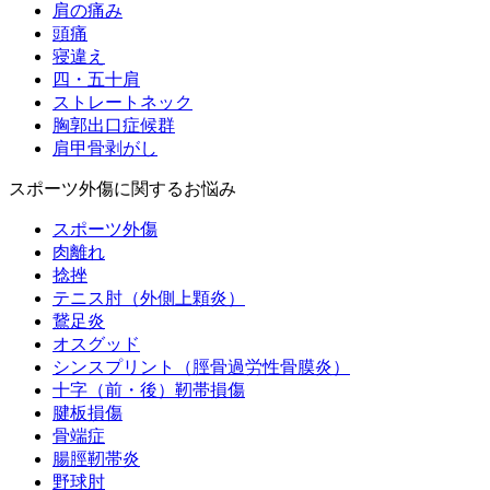
肩の痛み
頭痛
寝違え
四・五十肩
ストレートネック
胸郭出口症候群
肩甲骨剥がし
スポーツ外傷に関するお悩み
スポーツ外傷
肉離れ
捻挫
テニス肘（外側上顆炎）
鵞足炎
オスグッド
シンスプリント（脛骨過労性骨膜炎）
十字（前・後）靭帯損傷
腱板損傷
骨端症
腸脛靭帯炎
野球肘