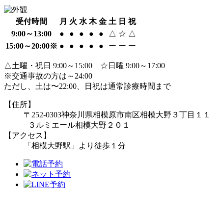
受付時間
月
火
水
木
金
土
日
祝
9:00～13:00
●
●
●
●
●
△
☆
△
15:00～20:00※
●
●
●
●
●
ー
ー
ー
△土曜・祝日 9:00～15:00 ☆日曜 9:00～17:00
※交通事故の方は～24:00
ただし、土は〜22:00、日祝は通常診療時間まで
【住所】
〒252-0303
神奈川県相模原市南区相模大野３丁目１１
−３
ルミエール相模大野２０１
【アクセス】
「相模大野駅」より徒歩１分