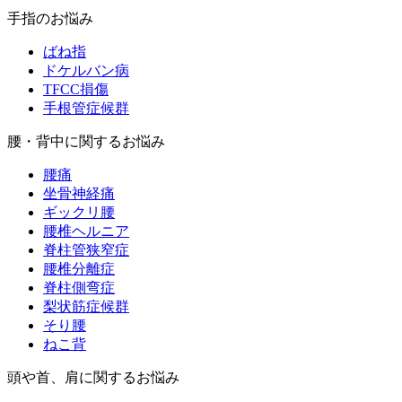
手指のお悩み
ばね指
ドケルバン病
TFCC損傷
手根管症候群
腰・背中に関するお悩み
腰痛
坐骨神経痛
ギックリ腰
腰椎ヘルニア
脊柱管狭窄症
腰椎分離症
脊柱側弯症
梨状筋症候群
そり腰
ねこ背
頭や首、肩に関するお悩み