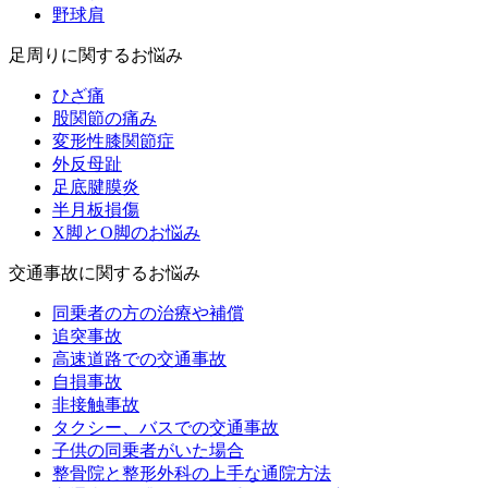
野球肩
足周りに関するお悩み
ひざ痛
股関節の痛み
変形性膝関節症
外反母趾
足底腱膜炎
半月板損傷
X脚とO脚のお悩み
交通事故に関するお悩み
同乗者の方の治療や補償
追突事故
高速道路での交通事故
自損事故
非接触事故
タクシー、バスでの交通事故
子供の同乗者がいた場合
整骨院と整形外科の上手な通院方法