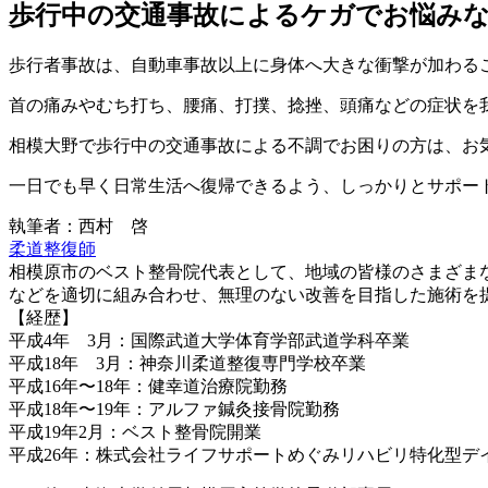
歩行中の交通事故によるケガでお悩み
歩行者事故は、自動車事故以上に身体へ大きな衝撃が加わる
首の痛みやむち打ち、腰痛、打撲、捻挫、頭痛などの症状を
相模大野で歩行中の交通事故による不調でお困りの方は、お
一日でも早く日常生活へ復帰できるよう、しっかりとサポー
執筆者：西村 啓
柔道整復師
相模原市のベスト整骨院代表として、地域の皆様のさまざま
などを適切に組み合わせ、無理のない改善を目指した施術を
【経歴】
平成4年 3月：国際武道大学体育学部武道学科卒業
平成18年 3月：神奈川柔道整復専門学校卒業
平成16年〜18年：健幸道治療院勤務
平成18年〜19年：アルファ鍼灸接骨院勤務
平成19年2月：ベスト整骨院開業
平成26年：株式会社ライフサポートめぐみリハビリ特化型