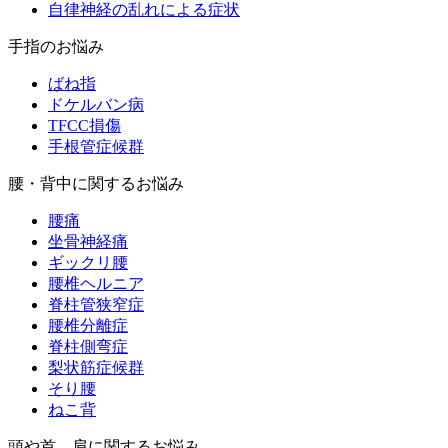
自律神経の乱れによる症状
手指のお悩み
ばね指
ドケルバン病
TFCC損傷
手根管症候群
腰・背中に関するお悩み
腰痛
坐骨神経痛
ギックリ腰
腰椎ヘルニア
脊柱管狭窄症
腰椎分離症
脊柱側弯症
梨状筋症候群
そり腰
ねこ背
頭や首、肩に関するお悩み