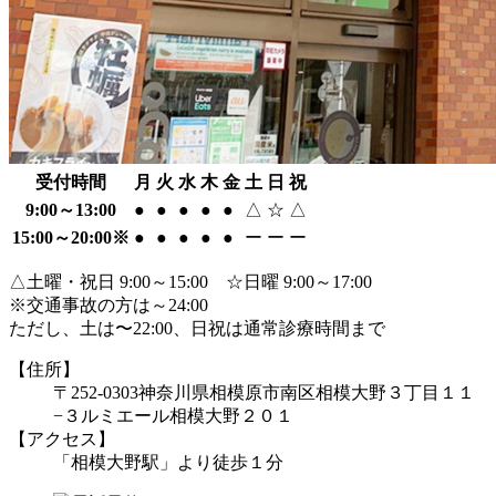
受付時間
月
火
水
木
金
土
日
祝
9:00～13:00
●
●
●
●
●
△
☆
△
15:00～20:00※
●
●
●
●
●
ー
ー
ー
△土曜・祝日 9:00～15:00 ☆日曜 9:00～17:00
※交通事故の方は～24:00
ただし、土は〜22:00、日祝は通常診療時間まで
【住所】
〒252-0303
神奈川県相模原市南区相模大野３丁目１１
−３
ルミエール相模大野２０１
【アクセス】
「相模大野駅」より徒歩１分