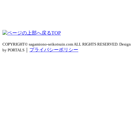
TOP
COPYRIGHT© sagamiono-seikotsuin.com ALL RIGHTS RESERVED. Design
｜
プライバシーポリシー
by PORTALS