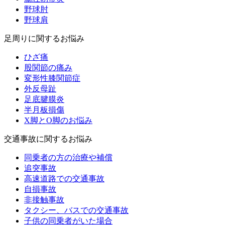
野球肘
野球肩
足周りに関するお悩み
ひざ痛
股関節の痛み
変形性膝関節症
外反母趾
足底腱膜炎
半月板損傷
X脚とO脚のお悩み
交通事故に関するお悩み
同乗者の方の治療や補償
追突事故
高速道路での交通事故
自損事故
非接触事故
タクシー、バスでの交通事故
子供の同乗者がいた場合