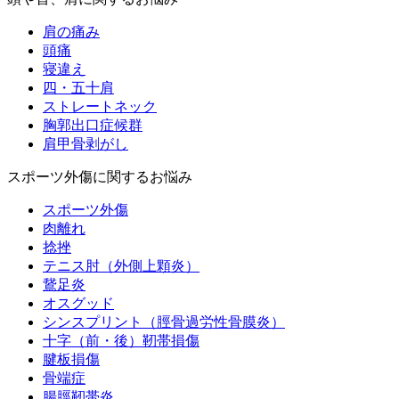
肩の痛み
頭痛
寝違え
四・五十肩
ストレートネック
胸郭出口症候群
肩甲骨剥がし
スポーツ外傷に関するお悩み
スポーツ外傷
肉離れ
捻挫
テニス肘（外側上顆炎）
鵞足炎
オスグッド
シンスプリント（脛骨過労性骨膜炎）
十字（前・後）靭帯損傷
腱板損傷
骨端症
腸脛靭帯炎