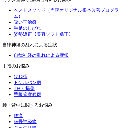
ベストメソッド（当院オリジナル根本改善プログラ
ム）
吸い玉治療
手足のしびれ
姿勢矯正【美容ソフト矯正】
自律神経の乱れによる症状
自律神経の乱れによる症状
手指のお悩み
ばね指
ドケルバン病
TFCC損傷
手根管症候群
腰・背中に関するお悩み
腰痛
坐骨神経痛
ギックリ腰