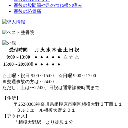
産後の股間節や足のつね根の痛み
産後の恥骨痛
受付時間
月
火
水
木
金
土
日
祝
9:00～13:00
●
●
●
●
●
△
☆
△
15:00～20:00※
●
●
●
●
●
ー
ー
ー
△土曜・祝日 9:00～15:00 ☆日曜 9:00～17:00
※交通事故の方は～24:00
ただし、土は〜22:00、日祝は通常診療時間まで
【住所】
〒252-0303
神奈川県相模原市南区相模大野３丁目１１
−３
ルミエール相模大野２０１
【アクセス】
「相模大野駅」より徒歩１分