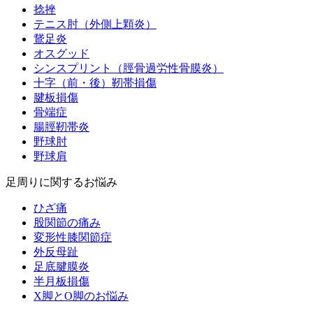
捻挫
テニス肘（外側上顆炎）
鵞足炎
オスグッド
シンスプリント（脛骨過労性骨膜炎）
十字（前・後）靭帯損傷
腱板損傷
骨端症
腸脛靭帯炎
野球肘
野球肩
足周りに関するお悩み
ひざ痛
股関節の痛み
変形性膝関節症
外反母趾
足底腱膜炎
半月板損傷
X脚とO脚のお悩み