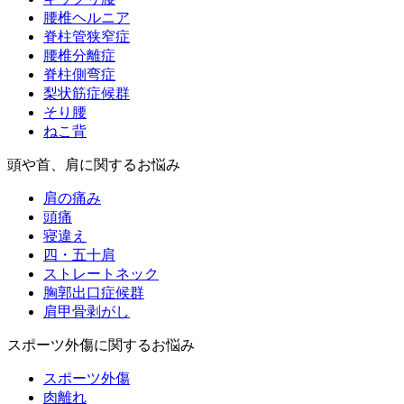
腰椎ヘルニア
脊柱管狭窄症
腰椎分離症
脊柱側弯症
梨状筋症候群
そり腰
ねこ背
頭や首、肩に関するお悩み
肩の痛み
頭痛
寝違え
四・五十肩
ストレートネック
胸郭出口症候群
肩甲骨剥がし
スポーツ外傷に関するお悩み
スポーツ外傷
肉離れ