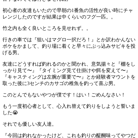
初心者の友達もいたので早朝の1番魚の活性が良い時にチャ
レンジしたのですが結果は中くらいのフグ一匹。。
竹之内も全く良いところを見せれず。。
行きの車では『狙いはマグロ一択だろ！』とか訳わかんない
ボケをかまして、釣り場に着くと早々にぶっ込みサビキを投
げる男。
友達にどうすれば釣れるのかと聞かれ、意気揚々と『棚をし
っかり見て〜』『タイミング見て仕掛けや餌を変えて〜』
『キャスティングは左腕が重要で〜』とか経験者マウントを
取った後に3センチのカサゴの稚魚を釣って喜ぶ男。
このとんでもないやつが僕です！はい！ごめんなさい！
もう一度初心者として、心入れ替えて釣りをしようと誓いま
した😭
それでも優しい友人達。
『今回は釣れなかったけど、これも釣りの醍醐味ってやつだ