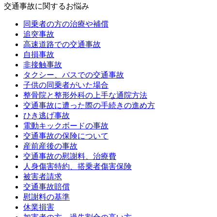
交通事故に関するお悩み
同乗者の方の治療や補償
追突事故
高速道路での交通事故
自損事故
非接触事故
タクシー、バスでの交通事故
子供の同乗者がいた場合
整骨院と整形外科の上手な通院方法
交通事故に遭った際の手続きの進め方
ひき逃げ事故
電動キックボードの事故
交通事故の保険について
産前産後の事故
交通事故の慰謝料、治療費
人身傷害特約、搭乗者傷害保険
被害者請求
交通事故賠償
慰謝料の基準
休業損害