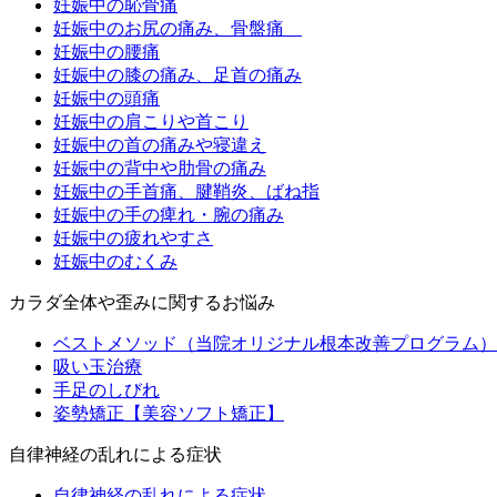
妊娠中の恥骨痛
妊娠中のお尻の痛み、骨盤痛
妊娠中の腰痛
妊娠中の膝の痛み、足首の痛み
妊娠中の頭痛
妊娠中の肩こりや首こり
妊娠中の首の痛みや寝違え
妊娠中の背中や肋骨の痛み
妊娠中の手首痛、腱鞘炎、ばね指
妊娠中の手の痺れ・腕の痛み
妊娠中の疲れやすさ
妊娠中のむくみ
カラダ全体や歪みに関するお悩み
ベストメソッド（当院オリジナル根本改善プログラム）
吸い玉治療
手足のしびれ
姿勢矯正【美容ソフト矯正】
自律神経の乱れによる症状
自律神経の乱れによる症状