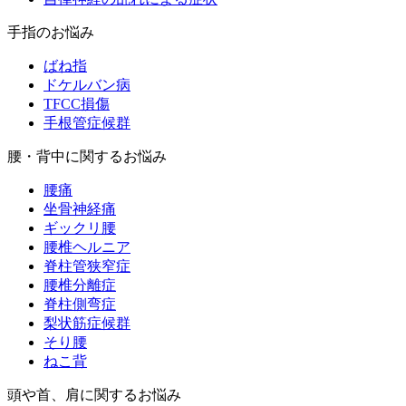
手指のお悩み
ばね指
ドケルバン病
TFCC損傷
手根管症候群
腰・背中に関するお悩み
腰痛
坐骨神経痛
ギックリ腰
腰椎ヘルニア
脊柱管狭窄症
腰椎分離症
脊柱側弯症
梨状筋症候群
そり腰
ねこ背
頭や首、肩に関するお悩み