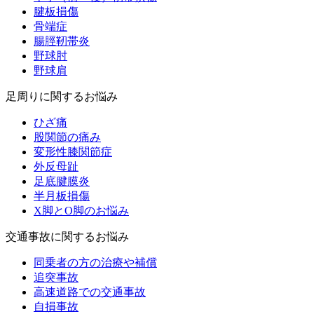
腱板損傷
骨端症
腸脛靭帯炎
野球肘
野球肩
足周りに関するお悩み
ひざ痛
股関節の痛み
変形性膝関節症
外反母趾
足底腱膜炎
半月板損傷
X脚とO脚のお悩み
交通事故に関するお悩み
同乗者の方の治療や補償
追突事故
高速道路での交通事故
自損事故