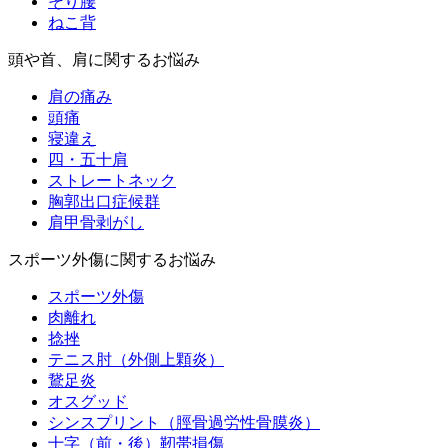
そり腰
ねこ背
頭や首、肩に関するお悩み
肩の痛み
頭痛
寝違え
四・五十肩
ストレートネック
胸郭出口症候群
肩甲骨剥がし
スポーツ外傷に関するお悩み
スポーツ外傷
肉離れ
捻挫
テニス肘（外側上顆炎）
鵞足炎
オスグッド
シンスプリント（脛骨過労性骨膜炎）
十字（前・後）靭帯損傷