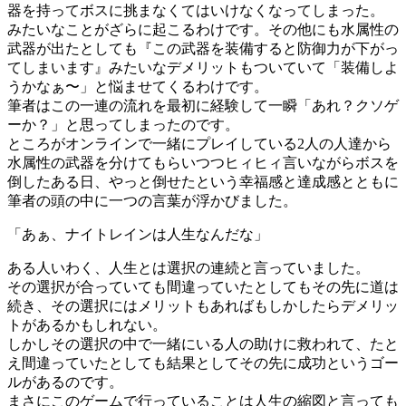
器を持ってボスに挑まなくてはいけなくなってしまった。
みたいなことがざらに起こるわけです。その他にも水属性の
武器が出たとしても『この武器を装備すると防御力が下がっ
てしまいます』みたいなデメリットもついていて「装備しよ
うかなぁ〜」と悩ませてくるわけです。
筆者はこの一連の流れを最初に経験して一瞬「あれ？クソゲ
ーか？」と思ってしまったのです。
ところがオンラインで一緒にプレイしている2人の人達から
水属性の武器を分けてもらいつつヒィヒィ言いながらボスを
倒したある日、やっと倒せたという幸福感と達成感とともに
筆者の頭の中に一つの言葉が浮かびました。
「あぁ、ナイトレインは人生なんだな」
ある人いわく、人生とは選択の連続と言っていました。
その選択が合っていても間違っていたとしてもその先に道は
続き、その選択にはメリットもあればもしかしたらデメリッ
トがあるかもしれない。
しかしその選択の中で一緒にいる人の助けに救われて、たと
え間違っていたとしても結果としてその先に成功というゴー
ルがあるのです。
まさにこのゲームで行っていることは人生の縮図と言っても