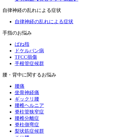
自律神経の乱れによる症状
自律神経の乱れによる症状
手指のお悩み
ばね指
ドケルバン病
TFCC損傷
手根管症候群
腰・背中に関するお悩み
腰痛
坐骨神経痛
ギックリ腰
腰椎ヘルニア
脊柱管狭窄症
腰椎分離症
脊柱側弯症
梨状筋症候群