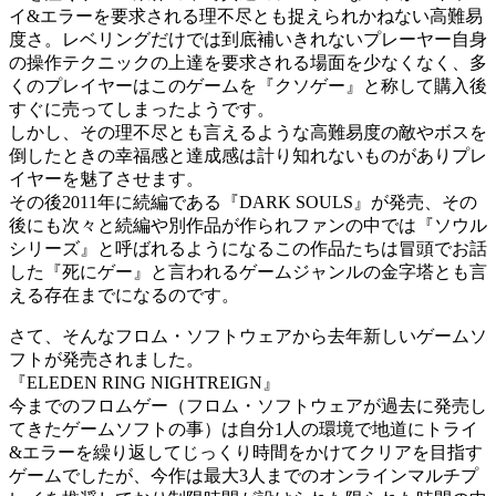
イ&エラーを要求される理不尽とも捉えられかねない高難易
度さ。レベリングだけでは到底補いきれないプレーヤー自身
の操作テクニックの上達を要求される場面を少なくなく、多
くのプレイヤーはこのゲームを『クソゲー』と称して購入後
すぐに売ってしまったようです。
しかし、その理不尽とも言えるような高難易度の敵やボスを
倒したときの幸福感と達成感は計り知れないものがありプレ
イヤーを魅了させます。
その後2011年に続編である『DARK SOULS』が発売、その
後にも次々と続編や別作品が作られファンの中では『ソウル
シリーズ』と呼ばれるようになるこの作品たちは冒頭でお話
した『死にゲー』と言われるゲームジャンルの金字塔とも言
える存在までになるのです。
さて、そんなフロム・ソフトウェアから去年新しいゲームソ
フトが発売されました。
『ELEDEN RING NIGHTREIGN』
今までのフロムゲー（フロム・ソフトウェアが過去に発売し
てきたゲームソフトの事）は自分1人の環境で地道にトライ
&エラーを繰り返してじっくり時間をかけてクリアを目指す
ゲームでしたが、今作は最大3人までのオンラインマルチプ