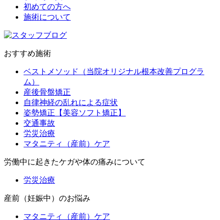
初めての方へ
施術について
おすすめ施術
ベストメソッド（当院オリジナル根本改善プログラ
ム）
産後骨盤矯正
自律神経の乱れによる症状
姿勢矯正【美容ソフト矯正】
交通事故
労災治療
マタニティ（産前）ケア
労働中に起きたケガや体の痛みについて
労災治療
産前（妊娠中）のお悩み
マタニティ（産前）ケア