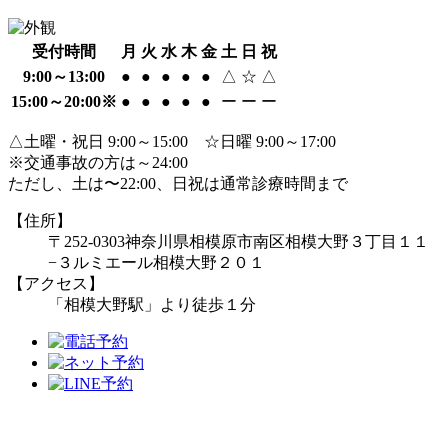
受付時間
月
火
水
木
金
土
日
祝
9:00～13:00
●
●
●
●
●
△
☆
△
15:00～20:00※
●
●
●
●
●
ー
ー
ー
△土曜・祝日 9:00～15:00 ☆日曜 9:00～17:00
※交通事故の方は～24:00
ただし、土は〜22:00、日祝は通常診療時間まで
【住所】
〒252-0303
神奈川県相模原市南区相模大野３丁目１１
−３
ルミエール相模大野２０１
【アクセス】
「相模大野駅」より徒歩１分