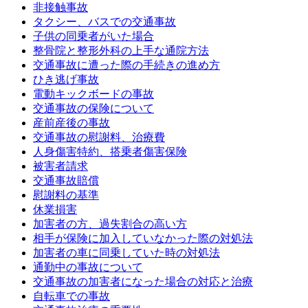
非接触事故
タクシー、バスでの交通事故
子供の同乗者がいた場合
整骨院と整形外科の上手な通院方法
交通事故に遭った際の手続きの進め方
ひき逃げ事故
電動キックボードの事故
交通事故の保険について
産前産後の事故
交通事故の慰謝料、治療費
人身傷害特約、搭乗者傷害保険
被害者請求
交通事故賠償
慰謝料の基準
休業損害
加害者の方、過失割合の高い方
相手が保険に加入していなかった際の対処法
加害者の車に同乗していた時の対処法
通勤中の事故について
交通事故の加害者になった場合の対応と治療
自転車での事故