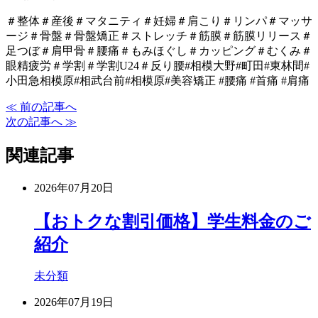
＃整体＃産後＃マタニティ＃妊婦＃肩こり＃リンパ＃マッサ
ージ＃骨盤＃骨盤矯正＃ストレッチ＃筋膜＃筋膜リリース＃
足つぼ＃肩甲骨＃腰痛＃もみほぐし＃カッピング＃むくみ＃
眼精疲労＃学割＃学割U24＃反り腰#相模大野#町田#東林間#
小田急相模原#相武台前#相模原#美容矯正 #腰痛 #首痛 #肩痛
≪ 前の記事へ
次の記事へ ≫
関連記事
2026年07月20日
【おトクな割引価格】学生料金のご
紹介
未分類
2026年07月19日