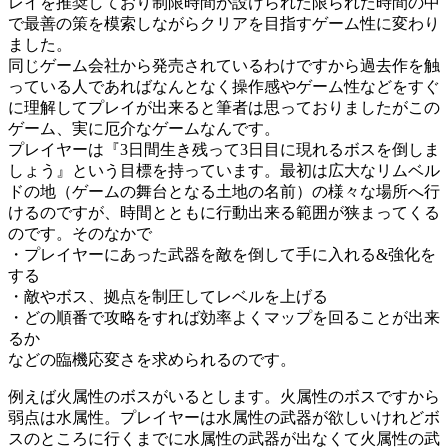
レイを推奨しており制限時間が設けられた限られた時間の中
で最善の策を模索しながらクリアを目指すゲーム性に変わり
ました。
同じゲーム会社から発売されているわけですから過去作を触
っている人であればなんとなく操作感やゲーム性などをすぐ
に理解してプレイが出来ると筆者は思っておりましたがこの
ゲーム、実に厄介なゲームなんです。
プレイヤーは『3日間生き残って3日目に現れるボスを倒しま
しょう』という目標を持っています。最初は広大なリムベル
ドの地（ゲームの舞台となる土地の名前）の様々な場所へ行
けるのですが、時間とともに行動出来る範囲が狭まってくる
のです。そのなかで
・プレイヤーにあった武器を敵を倒して手に入れる&強化を
する
・敵やボス、拠点を制圧してレベルを上げる
・どの順番で攻略をすれば効率よくマップを回ることが出来
るか
などの臨機応変さを求められるのです。
例えば火属性のボスがいるとします。火属性のボスですから
弱点は水属性。プレイヤーは水属性の武器が欲しいけれどボ
スのところに行くまでに水属性の武器が出なくて火属性の武