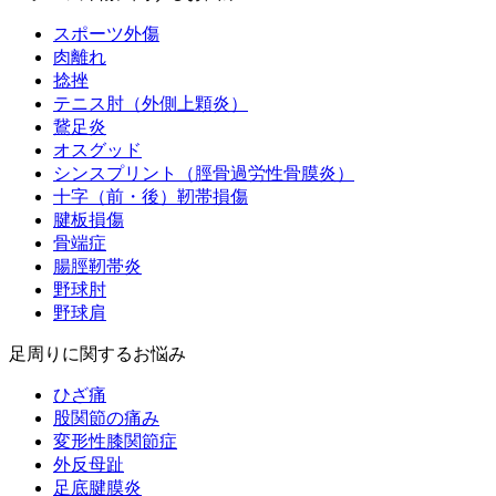
スポーツ外傷
肉離れ
捻挫
テニス肘（外側上顆炎）
鵞足炎
オスグッド
シンスプリント（脛骨過労性骨膜炎）
十字（前・後）靭帯損傷
腱板損傷
骨端症
腸脛靭帯炎
野球肘
野球肩
足周りに関するお悩み
ひざ痛
股関節の痛み
変形性膝関節症
外反母趾
足底腱膜炎