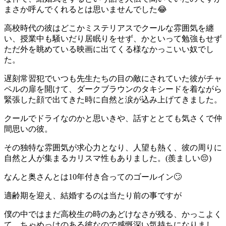
まさか呼んでくれるとは思いませんでした😂
高校時代の彼はどこかミステリアスでクールな雰囲気を纏
い、授業中も騒いだり居眠りをせず、かといって勉強もせず
ただ外を眺めている映画に出てくる様なかっこいい奴でし
た。
遅刻常習犯でいつも先生たちの目の敵にされていた彼がチャ
ペルの扉を開けて、ダークブラウンのタキシードを着ながら
緊張した顔で出てきた時に自然と涙が込み上げてきました。
クールでドライなのかと思いきや、話すととても気さくで仲
間思いの彼。
その独特な雰囲気が求心力となり、人望も熱く、彼の周りに
自然と人が集まるカリスマ性もありました。(羨ましい😔)
なんと奥さんとは10年付き合ってのゴールイン🙄
適齢期を迎え、結婚するのは当たり前の事ですが
僕の中ではまだ高校生の時のあどけなさが残る、かっこよく
て、ちゃめっけのある彼なので感慨深い気持ちになりまし