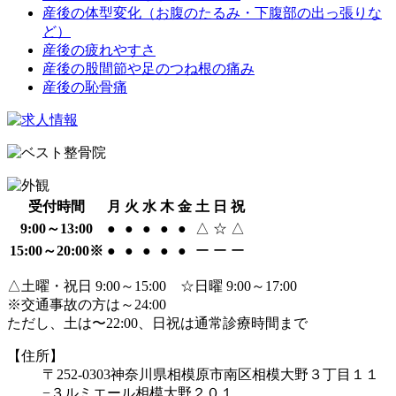
産後の体型変化（お腹のたるみ・下腹部の出っ張りな
ど）
産後の疲れやすさ
産後の股間節や足のつね根の痛み
産後の恥骨痛
受付時間
月
火
水
木
金
土
日
祝
9:00～13:00
●
●
●
●
●
△
☆
△
15:00～20:00※
●
●
●
●
●
ー
ー
ー
△土曜・祝日 9:00～15:00 ☆日曜 9:00～17:00
※交通事故の方は～24:00
ただし、土は〜22:00、日祝は通常診療時間まで
【住所】
〒252-0303
神奈川県相模原市南区相模大野３丁目１１
−３
ルミエール相模大野２０１