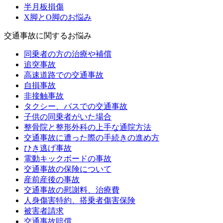
半月板損傷
X脚とO脚のお悩み
交通事故に関するお悩み
同乗者の方の治療や補償
追突事故
高速道路での交通事故
自損事故
非接触事故
タクシー、バスでの交通事故
子供の同乗者がいた場合
整骨院と整形外科の上手な通院方法
交通事故に遭った際の手続きの進め方
ひき逃げ事故
電動キックボードの事故
交通事故の保険について
産前産後の事故
交通事故の慰謝料、治療費
人身傷害特約、搭乗者傷害保険
被害者請求
交通事故賠償