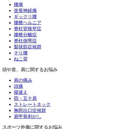
腰痛
坐骨神経痛
ギックリ腰
腰椎ヘルニア
脊柱管狭窄症
腰椎分離症
脊柱側弯症
梨状筋症候群
そり腰
ねこ背
頭や首、肩に関するお悩み
肩の痛み
頭痛
寝違え
四・五十肩
ストレートネック
胸郭出口症候群
肩甲骨剥がし
スポーツ外傷に関するお悩み